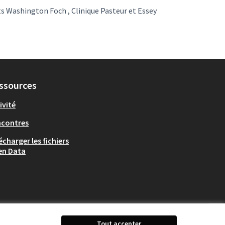
s Washington Foch , Clinique Pasteur et Essey
ssources
ivité
ncontres
écharger les fichiers
en Data
Tout accepter