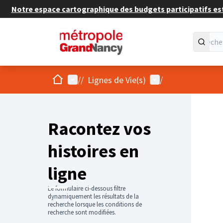
Notre espace cartographique des budgets participatifs est 
Accueil
Menu principal
Menu utilisateur
/
/
Lignes de Vie(s)
/
Racontez vos
histoires en
ligne
Le formulaire ci-dessous filtre
dynamiquement les résultats de la
recherche lorsque les conditions de
recherche sont modifiées.