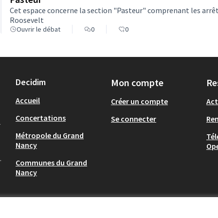
Cet espace concerne la section "Pasteur" comprenant les arrêt
Roosevelt
Ouvrir le débat
0
0
Decidim
Mon compte
Re
Accueil
Créer un compte
Act
Concertations
Se connecter
Re
-
Métropole du Grand
Tél
Nancy
Op
.
Communes du Grand
Nancy