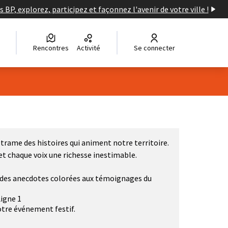
s BP, explorez, participez et façonnez l'avenir de votre ville !
Rencontres
Activité
Se connecter
trame des histoires qui animent notre territoire.
et chaque voix une richesse inestimable.
1, des anecdotes colorées aux témoignages du
Ligne 1
notre événement festif.