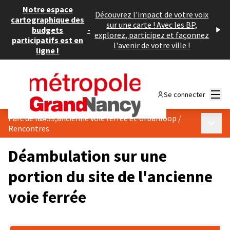
Notre espace
Découvrez l'impact de votre voix
cartographique des
sur une carte ! Avec les BP,
budgets
-
explorez, participez et façonnez
participatifs est en
l'avenir de votre ville !
ligne !
Menu
Se connecter
Parc de l&#39;ancienne voie ferrée et Urbanloop
/
Menu p
Rencontres
Déambulation sur une
portion du site de l'ancienne
voie ferrée