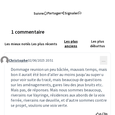
Partager
Signaler
Suivre
1 commentaire
Les plus
Les plus
Les mieux notés
Les plus récents
anciens
débattus
Christophe
02/06/2025 20:51
…
Commentaire 2991
Dommage reunion un peu bâclée, mauvais temps, mais
bon il aurait été bon d'aller au moins jusqu'au super u
pour voir suite du tracé, mais beaucoup de questions
sur les aménagements, gares lieu des jeux bruits etc..
Mais pas, de réponses. Mais nous sommes beaucoup,
riverains rue Vayringe, résidences aux abords de la voix
ferrée, riverains rue deuville, et d'autre sommes contre
se projet, voulons une voix verte.
0
0