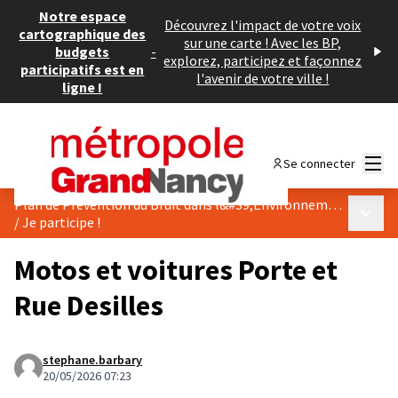
Notre espace
Découvrez l'impact de votre voix
cartographique des
sur une carte ! Avec les BP,
budgets
-
explorez, participez et façonnez
participatifs est en
l'avenir de votre ville !
ligne !
Menu
Se connecter
Plan de Prévention du Bruit dans l&#39;Environnement
Menu p
/
Je participe !
Motos et voitures Porte et
Rue Desilles
stephane.barbary
20/05/2026 07:23