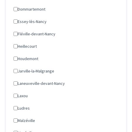
Dommartemont
Essey-lès-Nancy
Fléville-devant-Nancy
Heillecourt
Houdemont
Jarville-la-Malgrange
Laneuveville-devant-Nancy
Laxou
Ludres
Malzéville