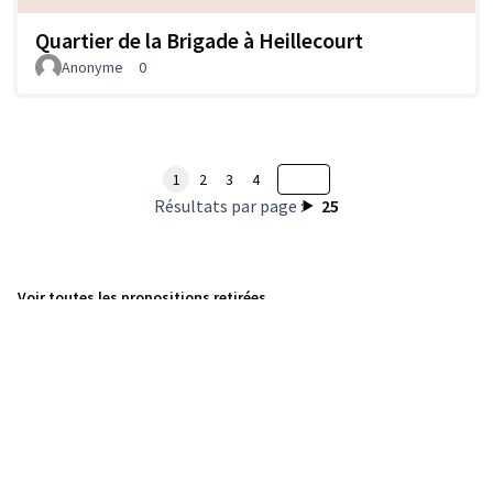
Quartier de la Brigade à Heillecourt
Anonyme
0
1
2
3
4
Résultats par page :
25
Voir toutes les propositions retirées
Conditions d'utilisation
Paramètres des cookies
Licence Cre