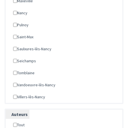
Maxéville
Nancy
Pulnoy
Saint-Max
Saulxures-lès-Nancy
Seichamps
Tomblaine
Vandoeuvre-lès-Nancy
Villers-lès-Nancy
Auteurs
Tout