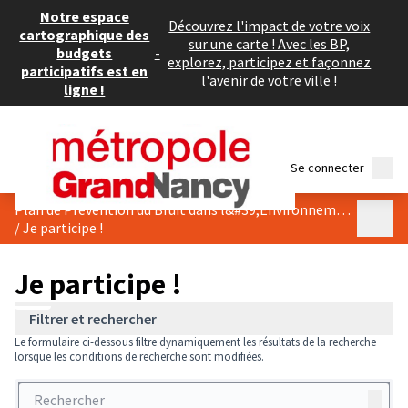
Notre espace
Découvrez l'impact de votre voix
cartographique des
sur une carte ! Avec les BP,
budgets
-
explorez, participez et façonnez
participatifs est en
l'avenir de votre ville !
ligne !
Menu
Se connecter
Plan de Prévention du Bruit dans l&#39;Environnement
Menu p
/
Je participe !
Je participe !
Filtrer et rechercher
Le formulaire ci-dessous filtre dynamiquement les résultats de la recherche
lorsque les conditions de recherche sont modifiées.