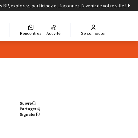
s BP, explorez, participez et façonnez l'avenir de votre ville !
Rencontres
Activité
Se connecter
Suivre
Partager
Signaler