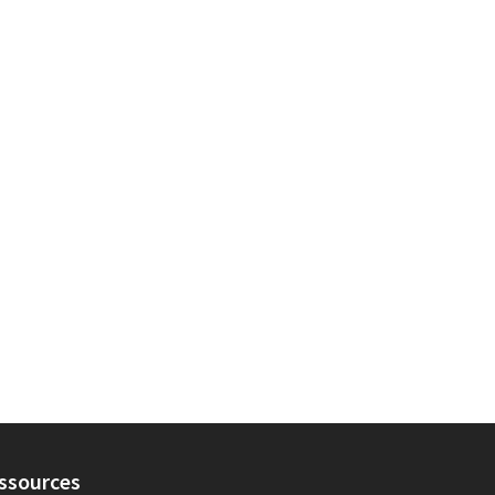
tégorie : Jarville-la-Malgrange
ssources