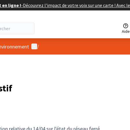
en ligne !
-
Découvrez l'impact de votre voix sur une carte ! Avec le
Aide
Menu utilisateur
Environnement
/
tif
on relative du 14/04 sur l'état du réseau ferré,