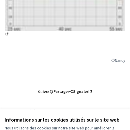
(Lien externe)
Nancy
Filtrer les
Partager
Signaler
Suivre
Référence : grandnancy-PROP-2026-05-6685
Numéro de version 1
(sur 1)
voir les autres versions
Informations sur les cookies utilisés sur le site web
Vérifiez l'empreinte numérique
Nous utilisons des cookies sur notre site Web pour améliorer la