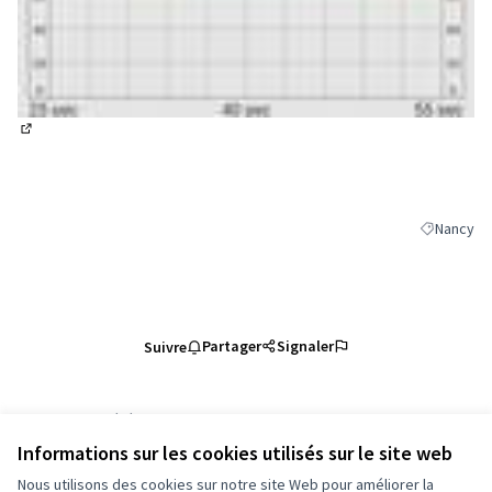
(Lien externe)
Nancy
Filtrer les
Partager
Signaler
Suivre
Référence : grandnancy-PROP-2026-05-6685
Numéro de version 1
(sur 1)
voir les autres versions
Informations sur les cookies utilisés sur le site web
Vérifiez l'empreinte numérique
Nous utilisons des cookies sur notre site Web pour améliorer la