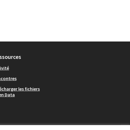
ssources
ivité
ncontres
écharger les fichiers
en Data