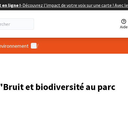
en ligne !
-
Découvrez l'impact de votre voix sur une carte ! Avec le
Aide
Menu utilisateur
Environnement
/
Bruit et biodiversité au parc