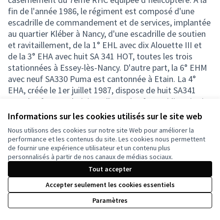
fin de l'année 1986, le régiment est composé d'une
escadrille de commandement et de services, implantée
au quartier Kléber à Nancy, d'une escadrille de soutien
et ravitaillement, de la 1° EHL avec dix Alouette III et
de la 3° EHA avec huit SA 341 HOT, toutes les trois
stationnées à Essey-lès-Nancy. D'autre part, la 6° EHM
avec neuf SA330 Puma est cantonnée à Etain. La 4°
EHA, créée le 1er juillet 1987, dispose de huit SA341
HOT. le 7° RHC administre l'EHL du 6° GHL (dix puis six
Alouette II ) créée à Nancy avec l'EHL de renforcement
Informations sur les cookies utilisés sur le site web
dissoute ce jour. De plus avec la dissolution du
Nous utilisons des cookies sur notre site Web pour améliorer la
COMALCA 1, il devient régiment de réserve générale,
performance et les contenus du site. Les cookies nous permettent
rattaché en temps de paix au 3° corps d'armée Il est
de fournir une expérience utilisateur et un contenu plus
personnalisés à partir de nos canaux de médias sociaux.
organisé en un état-major, une ECS, une ESR, deux
escadrilles d’hélicoptères antichars et une EHM,
Tout accepter
détachée au 3° RHC, sur la base d'Etain av ec des
Accepter seulement les cookies essentiels
moyens de soutien.
Paramètres
En temps de guerre, il serait renforcé par une EHAC et
une EHAP mises sur pied par l'EA.ALAT. En 1985 à lieu la