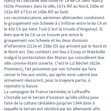
Nancy est déclarée ville ouverte. Le 6e CA tient Nancy
(423e Pionniers dans la ville, 167e Rif au Nord, 160e et
162e Rif à l’Est et 168e Rif au Sud).
Les reconnaissances aériennes allemandes conduisent
le groupement von Scheele à s’infiltrer entre le 6e CA et
le 42e CA qui tient Toul (c’est la trouée d’Aingeray). Si
bien que le 6e CA va se trouver pris entre le
groupement von Scheele et les deux divisions
d’infanterie (212e et 258e ID) qui arrivent par le Nord et
le Nord-est. Des combats ont lieu à Essey et Malzéville
malgré la protestation des Maires qui considèrent leur
ville comme étant ouverte. C’est le Lcl Béchet (423e
Pionniers), fait prisonnier par von Scheele qui fera
cesser le feu aux unités, qui après avoir saboté leur
armement réussiront, pour la majeure partie, à
rejoindre la Suisse.
La campagne de France terminée, la Luftwaffe
s’installe sur le terrain d’aviation qu’elle utilise pour
faire de la culture céréalière jusqu’en 1944 date à
laquelle le terrain est réutilisé par les allemands afin