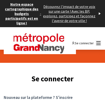
Panneau de gestion des cookies
Notre espace
Découvrez l'impact de votre voix
cartographique des
sur une carte ! Avec les BP,
budgets
-
explorez, participez et façonnez
participatifs est en
l'avenir de votre ville !
ligne !
Menu
Se connecter
Se connecter
Nouveau sur la plateforme ?
S'inscrire