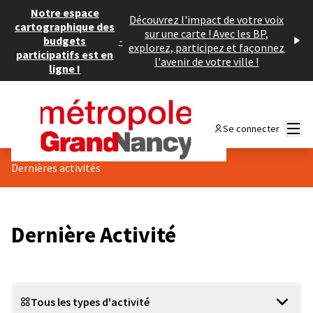
Notre espace
Découvrez l'impact de votre voix
cartographique des
sur une carte ! Avec les BP,
budgets
-
explorez, participez et façonnez
participatifs est en
l'avenir de votre ville !
ligne !
Menu
Se connecter
Dernières activités
Dernière Activité
Tous les types d'activité