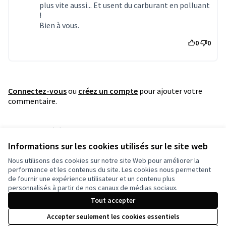
plus vite aussi... Et usent du carburant en polluant
!
Bien à vous.
0
0
Connectez-vous
ou
créez un compte
pour ajouter votre
commentaire.
Référence : grandnancy-PROP-2022-04-2312
Numéro de version 1
(sur 1)
voir les autres versions
Informations sur les cookies utilisés sur le site web
Vérifiez l'empreinte numérique
Nous utilisons des cookies sur notre site Web pour améliorer la
performance et les contenus du site. Les cookies nous permettent
de fournir une expérience utilisateur et un contenu plus
Conditions d'utilisation
personnalisés à partir de nos canaux de médias sociaux.
Paramètres des cookies
Tout accepter
Accepter seulement les cookies essentiels