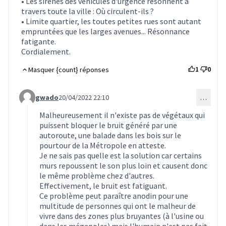
• Les sirènes des véhicules d'urgence résonnent à
travers toute la ville : Où circulent-ils ?
• Limite quartier, les toutes petites rues sont autant
empruntées que les larges avenues... Résonnance
fatigante.
Cordialement.
1
0
Masquer {count} réponses
gwado
20/04/2022 22:10
…
Commentaire 1984 (réponse au commentaire 1983)
Malheureusement il n'existe pas de végétaux qui
puissent bloquer le bruit généré par une
autoroute, une balade dans les bois sur le
pourtour de la Métropole en atteste.
Je ne sais pas quelle est la solution car certains
murs repoussent le son plus loin et causent donc
le même problème chez d'autres.
Effectivement, le bruit est fatiguant.
Ce problème peut paraître anodin pour une
multitude de personnes qui ont le malheur de
vivre dans des zones plus bruyantes (à l'usine ou
dans les mégapoles) mais l'humain n'est pas fait