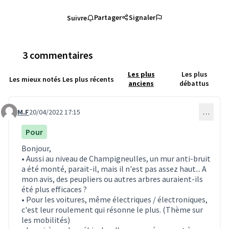
Partager
Signaler
Suivre
3 commentaires
Les plus
Les plus
Les mieux notés
Les plus récents
anciens
débattus
M.F
20/04/2022 17:15
…
Commentaire 1983
Pour
Bonjour,
• Aussi au niveau de Champigneulles, un mur anti-bruit
a été monté, parait-il, mais il n'est pas assez haut... A
mon avis, des peupliers ou autres arbres auraient-ils
été plus efficaces ?
• Pour les voitures, même électriques / électroniques,
c'est leur roulement qui résonne le plus. (Thème sur
les mobilités)