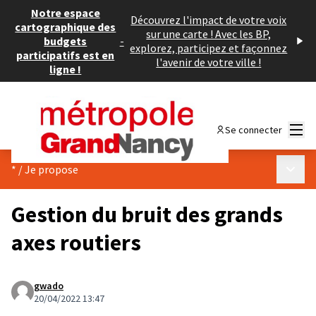
Notre espace
Découvrez l'impact de votre voix
cartographique des
sur une carte ! Avec les BP,
budgets
-
explorez, participez et façonnez
participatifs est en
l'avenir de votre ville !
ligne !
Menu
Se connecter
Menu p
*
/
Je propose
Gestion du bruit des grands
axes routiers
gwado
20/04/2022 13:47