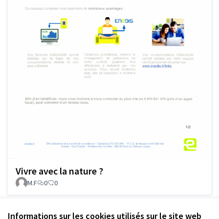
Vivre avec la nature ?
M.F
0
0
Informations sur les cookies utilisés sur le site web
Voir toutes les propositions retirées