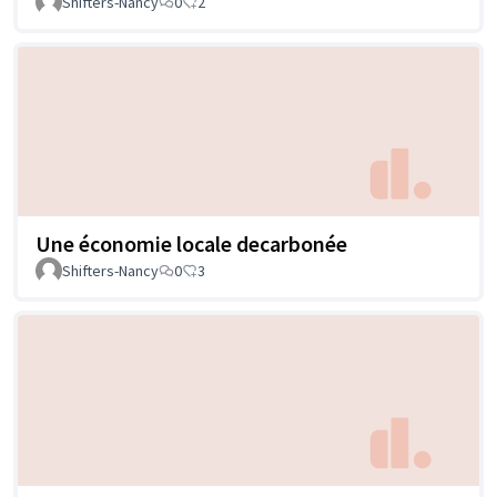
Shifters-Nancy
0
2
Une économie locale decarbonée
Shifters-Nancy
0
3