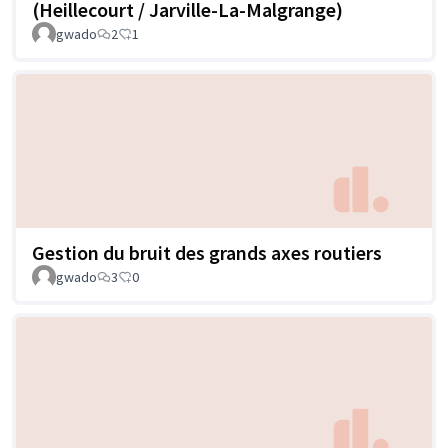
(Heillecourt / Jarville-La-Malgrange)
gwado
2
1
Gestion du bruit des grands axes routiers
gwado
3
0