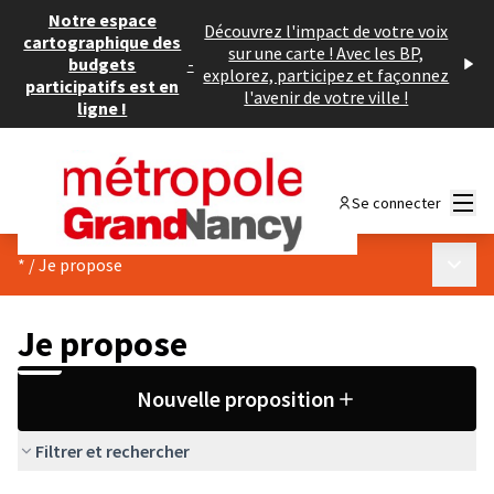
Notre espace
Découvrez l'impact de votre voix
cartographique des
sur une carte ! Avec les BP,
budgets
-
explorez, participez et façonnez
participatifs est en
l'avenir de votre ville !
ligne !
Menu
Se connecter
Menu p
*
/
Je propose
Je propose
Nouvelle proposition
Filtrer et rechercher