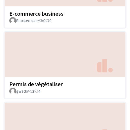
E-commerce business
Blocked user
0
0
Permis de végétaliser
gwado
2
4