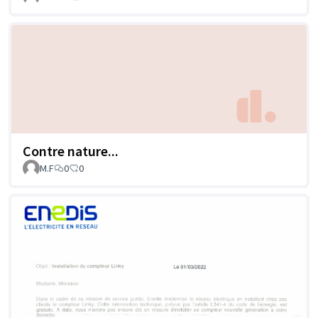
Contre nature...
M.F
0
0