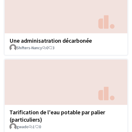
Une adminisatration décarbonée
Shifters-Nancy
0
3
Tarification de l'eau potable par palier
(particuliers)
gwado
1
0