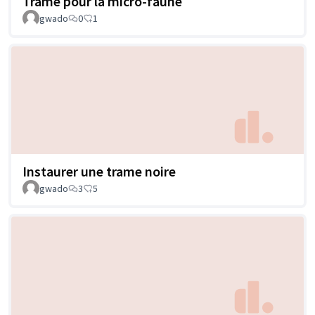
Trame pour la micro-faune
gwado
0
1
Instaurer une trame noire
gwado
3
5