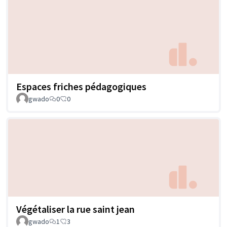
Espaces friches pédagogiques
gwado
0
0
Végétaliser la rue saint jean
gwado
1
3