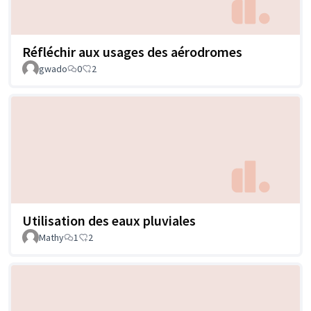
Réfléchir aux usages des aérodromes
gwado
0
2
Utilisation des eaux pluviales
Mathy
1
2