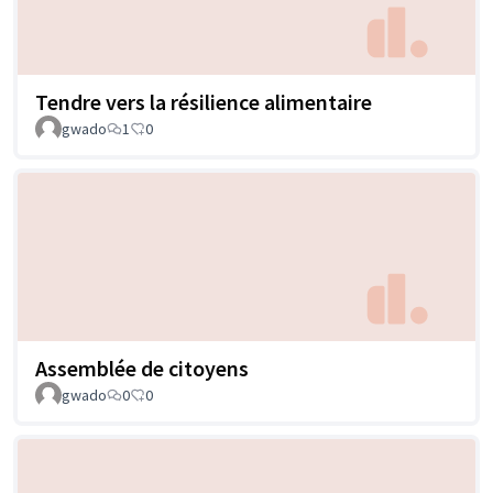
Tendre vers la résilience alimentaire
gwado
1
0
Assemblée de citoyens
gwado
0
0