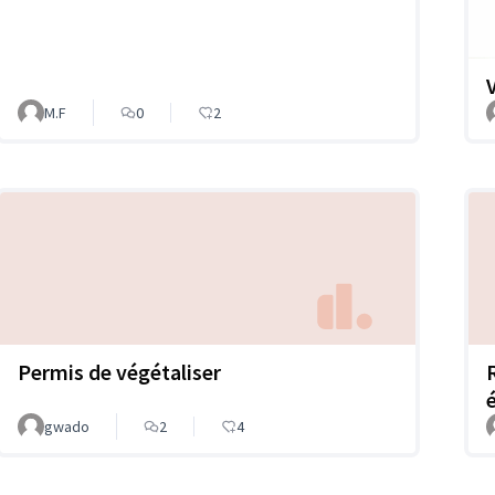
M.F
0
2
Permis de végétaliser
gwado
2
4