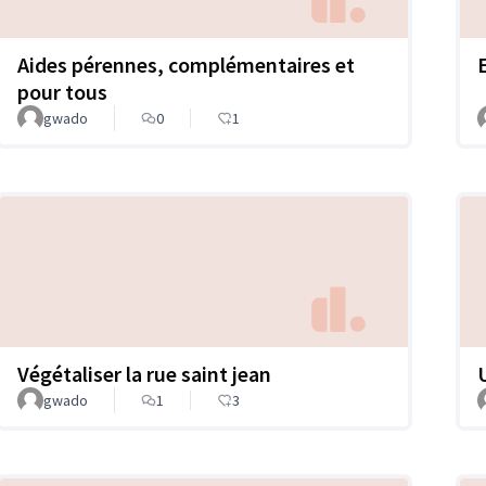
Aides pérennes, complémentaires et
pour tous
gwado
0
1
Végétaliser la rue saint jean
gwado
1
3