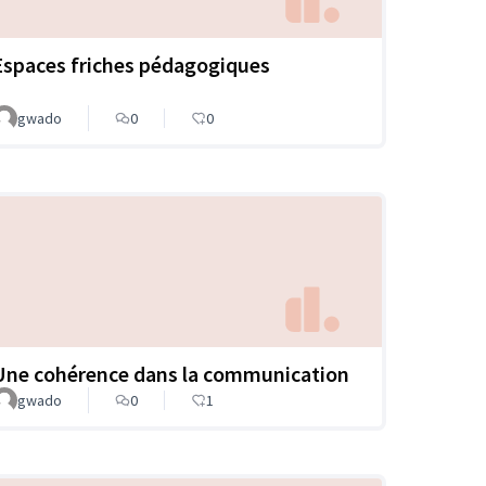
Espaces friches pédagogiques
gwado
0
0
Une cohérence dans la communication
gwado
0
1