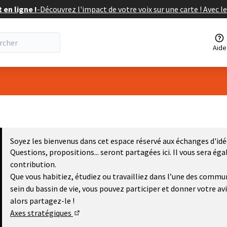
en ligne !
-
Découvrez l'impact de votre voix sur une carte ! Avec le
Aide
Soyez les bienvenus dans cet espace réservé aux échanges d'idé
Questions, propositions... seront partagées ici. Il vous sera ég
contribution.
Que vous habitiez, étudiez ou travailliez dans l’une des comm
sein du bassin de vie, vous pouvez participer et donner votre av
alors partagez-le !
Axes stratégiques
(Lien externe)