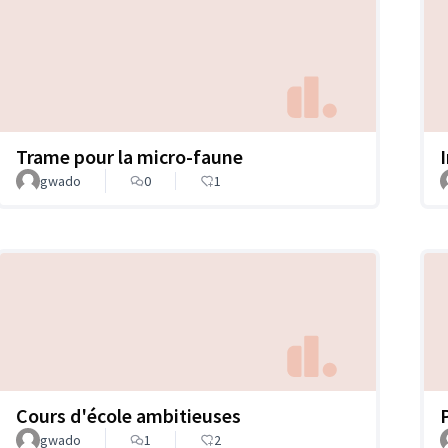
Trame pour la micro-faune
gwado
0
1
Cours d'école ambitieuses
gwado
1
2