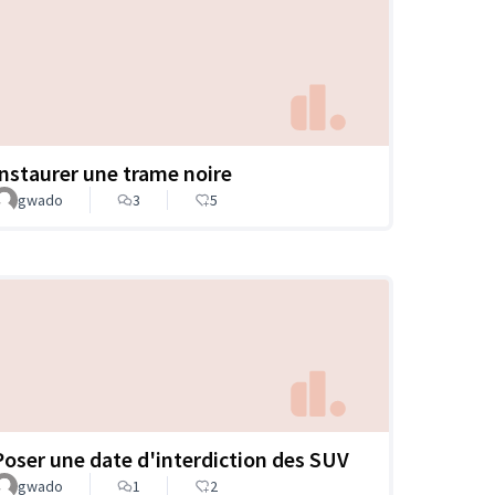
Instaurer une trame noire
gwado
3
5
Poser une date d'interdiction des SUV
gwado
1
2