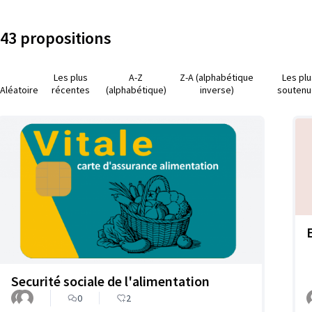
43 propositions
Les plus
A-Z
Z-A (alphabétique
Les pl
Aléatoire
récentes
(alphabétique)
inverse)
soutenu
Securité sociale de l'alimentation
0
2