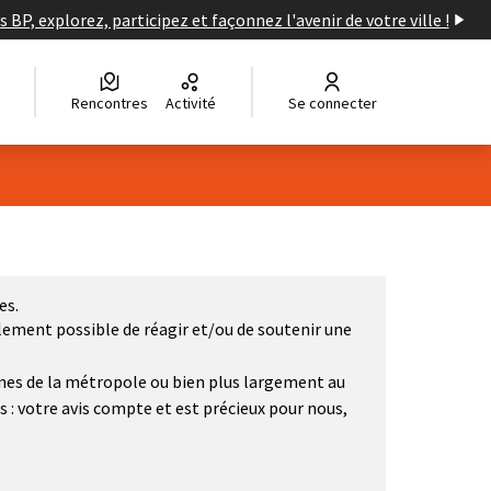
s BP, explorez, participez et façonnez l'avenir de votre ville !
Rencontres
Activité
Se connecter
es.
alement possible de réagir et/ou de soutenir une
unes de la métropole ou bien plus largement au
is : votre avis compte et est précieux pour nous,