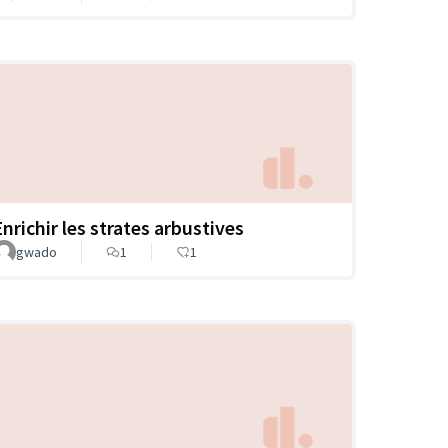
Enrichir les strates arbustives
gwado
1
1