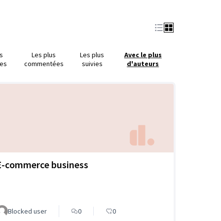
us
Les plus
Les plus
Avec le plus
es
commentées
suivies
d'auteurs
E-commerce business
Blocked user
0
0