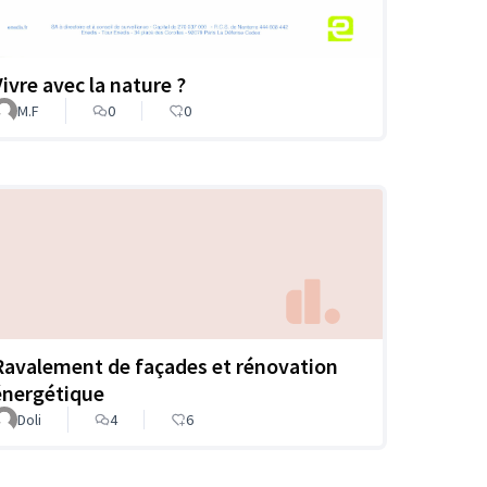
Vivre avec la nature ?
M.F
0
0
Ravalement de façades et rénovation
énergétique
Doli
4
6