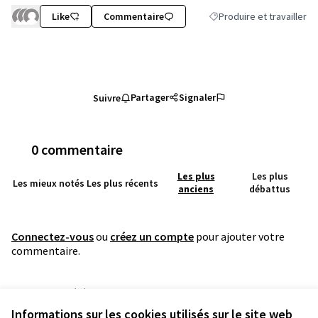
Like
Commentaire
Produire et travailler
Filtrer les résultats de la 
Partager
Signaler
Suivre
0 commentaire
Les plus
Les plus
Les mieux notés
Les plus récents
anciens
débattus
Connectez-vous
ou
créez un compte
pour ajouter votre
commentaire.
Référence : grandnancy-PROP-2022-05-2348
Numéro de version 1
(sur 1)
voir les autres versions
Informations sur les cookies utilisés sur le site web
Vérifiez l'empreinte numérique