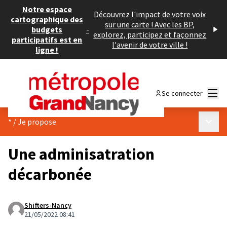
Notre espace
Découvrez l'impact de votre voix
cartographique des
sur une carte ! Avec les BP,
budgets
-
explorez, participez et façonnez
participatifs est en
l'avenir de votre ville !
ligne !
Menu
Se connecter
Menu p
*
/
Je propose
Une adminisatration
décarbonée
Shifters-Nancy
21/05/2022 08:41