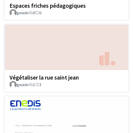
Espaces friches pédagogiques
gwado
0
0
Végétaliser la rue saint jean
gwado
1
3