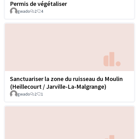
Permis de végétaliser
gwado
2
4
Sanctuariser la zone du ruisseau du Moulin
(Heillecourt / Jarville-La-Malgrange)
gwado
2
1