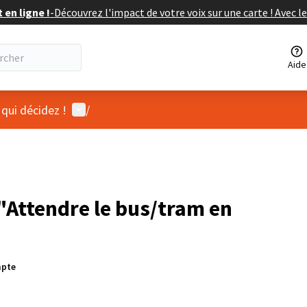
en ligne !
-
Découvrez l'impact de votre voix sur une carte ! Avec le
Aide
Menu utilisateur
 qui décidez !
/
Attendre le bus/tram en
mpte