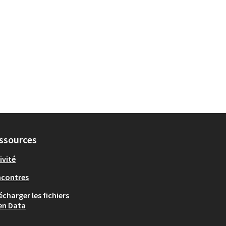
ssources
ivité
ncontres
écharger les fichiers
en Data