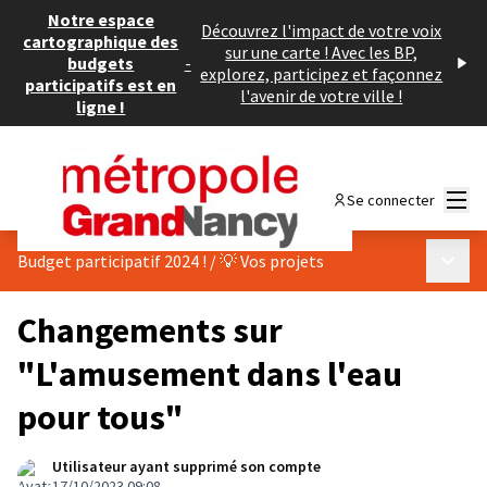
Notre espace
Découvrez l'impact de votre voix
cartographique des
sur une carte ! Avec les BP,
budgets
-
explorez, participez et façonnez
participatifs est en
l'avenir de votre ville !
ligne !
Menu
Se connecter
Menu p
Budget participatif 2024 !
/
💡 Vos projets
Changements sur
"L'amusement dans l'eau
pour tous"
Utilisateur ayant supprimé son compte
17/10/2023 09:08