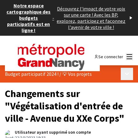
Notre espace
Découvrez l'impact de votre voix
cartographique des
sur une carte ! Avec les BP,
budgets
-
explorez, participez et façonnez
participatifs est en
l'avenir de votre ville !
ligne !
Menu
Se connecter
Menu p
Budget participatif 2024 !
/
💡 Vos projets
Changements sur
"Végétalisation d'entrée de
ville - Avenue du XXe Corps"
Utilisateur ayant supprimé son compte
22/10/2023 19:33