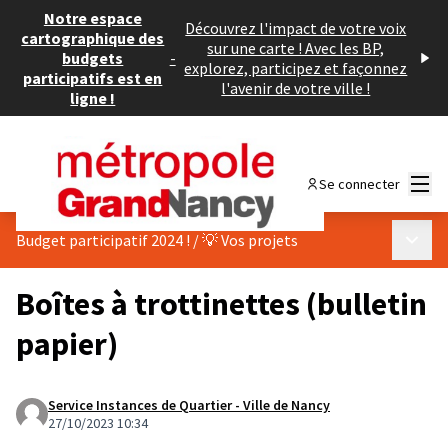
Notre espace
Découvrez l'impact de votre voix
cartographique des
sur une carte ! Avec les BP,
budgets
-
explorez, participez et façonnez
participatifs est en
l'avenir de votre ville !
ligne !
Menu
Se connecter
Menu p
Budget participatif 2024 !
/
💡 Vos projets
Boîtes à trottinettes (bulletin
papier)
Service Instances de Quartier - Ville de Nancy
27/10/2023 10:34