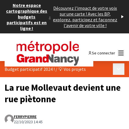
Notre espace
Découvrez l'impact de votre voix
cartographique des
sur une carte ! Avec les BP,
budgets
-
explorez, participez et façonnez
participatifs est en
l'avenir de votre ville !
ligne !
Menu
Se connecter
Menu p
Budget participatif 2024 !
/
💡 Vos projets
La rue Mollevaut devient une
rue piètonne
FERRYPIERRE
22/10/2023 14:45