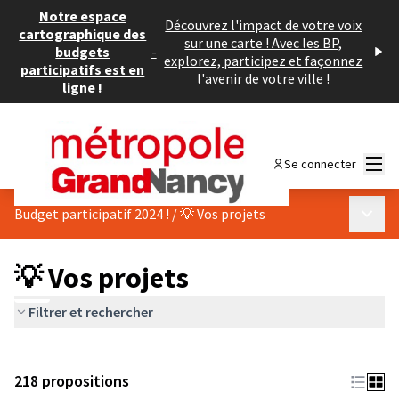
Notre espace
Découvrez l'impact de votre voix
cartographique des
sur une carte ! Avec les BP,
budgets
-
explorez, participez et façonnez
participatifs est en
l'avenir de votre ville !
ligne !
Menu
Se connecter
Menu p
Budget participatif 2024 !
/
💡 Vos projets
💡 Vos projets
Filtrer et rechercher
218 propositions