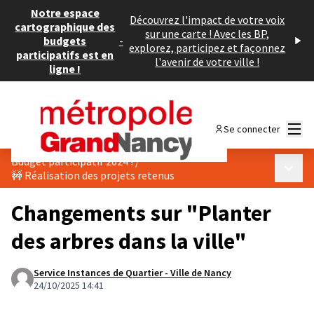
Notre espace
Découvrez l'impact de votre voix
cartographique des
sur une carte ! Avec les BP,
budgets
-
explorez, participez et façonnez
participatifs est en
l'avenir de votre ville !
ligne !
Menu
Se connecter
Budget participatif 2024 !
/
Menu p
🚧 Réalisation des projets retenus
Changements sur "Planter
des arbres dans la ville"
Service Instances de Quartier - Ville de Nancy
24/10/2025 14:41