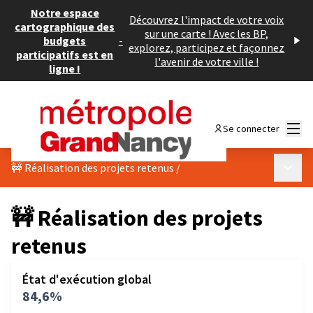
Notre espace
Découvrez l'impact de votre voix
cartographique des
sur une carte ! Avec les BP,
budgets
-
explorez, participez et façonnez
participatifs est en
l'avenir de votre ville !
ligne !
Menu
Se connecter
Menu p
🚧 Réalisation des projets retenus
/
🚧 Réalisation des projets
retenus
État d'exécution global
84,6%