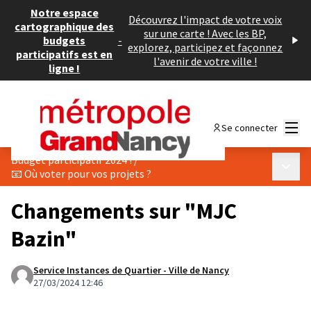
Notre espace
Découvrez l'impact de votre voix
cartographique des
sur une carte ! Avec les BP,
budgets
-
explorez, participez et façonnez
participatifs est en
l'avenir de votre ville !
ligne !
Menu
Se connecter
Budget participatif 2024 !
/
Menu p
📧 Où voter pour vos projets ?
Changements sur "MJC
Bazin"
Service Instances de Quartier - Ville de Nancy
27/03/2024 12:46