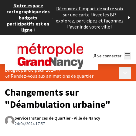
Notre espace
Découvrez l'impact de votre voix
cartographique des
sur une carte ! Avec les BP,
budgets
-
explorez, participez et façonnez
participatifs est en
l'avenir de votre ville !
ligne !
Menu
Se connecter
Budget participatif 2024 !
/
Menu p
🤝 Rendez-vous aux animations de quartier
Changements sur
"Déambulation urbaine"
Service Instances de Quartier - Ville de Nancy
24/04/2024 17:57