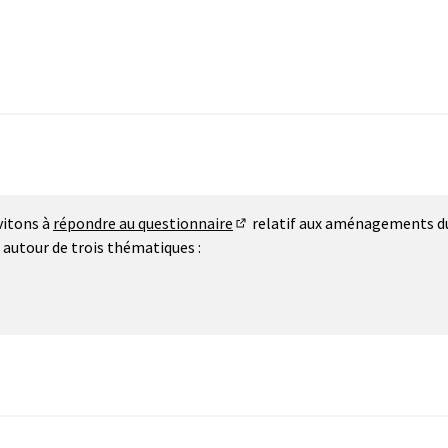
vitons à
répondre au questionnaire
relatif aux aménagements d
(S'ouvre dans un nouvel onglet
autour de trois thématiques :
'ouvre dans un nouvel onglet)