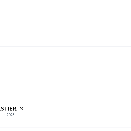
xterne)
ESTIER.
(Lien externe)
uin 2025.