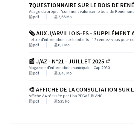
❓QUESTIONNAIRE SUR LE BOIS DE REN
Village du projet : "comment valoriser le bois de Renémon
pdf
2,66 Mo
La singularité de ce parc réside dans son
ambia
En effet, la structure végétale du parc de Ren
sensiblement identiques. Dans le langage fores
🗞️ AUX J/ARVILLOIS-ES - SUPPLÉMENT A
strate herbacée spontanée s'est par ailleurs ins
Lettre d'information aux habitants - 12 rendez-vous pour c
pdf
6,3 Mo
cependant l'absence d'une strate arbustive dan
Pour des raisons de sécurité vis-à-vis du publi
effectuées.
📰 J/AZ - N°21 - JUILLET 2025
(Lien exter
Sur ces premiers constats, les aménagements pr
Magazine d'information municipale - Cap 2030.
pdf
3,45 Mo
2024 par l'Office National des Forêts (ONF) vis
Préserver et valoriser l'ambiance forestièr
Renouveler la strate arborée
pour pérenniser 
🎨 AFFICHE DE LA CONSULTATION SUR 
Diversifier les structures végétales
afin de 
Affiche A4 réalisée par Lisa PEGAZ-BLANC.
sein du parc,
pdf
539 ko
Retravailler la limite
avec la parcelle forestièr
Permettre une proximité
avec le ruisseau du 
Proposer des déplacements transversaux
au