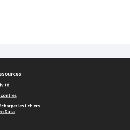
ssources
ivité
ncontres
écharger les fichiers
en Data