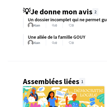
💡Je donne mon avis
2
Un dossier incomplet qui ne permet guè
Alain
0
0
Une allée de la famille GOUY
Alain
0
0
Le parc de Renémont : schéma de princip
Assemblées liées
1
mettre en oeuvre.
La revalorisation paysagère et forestière du 
construction de l’école nouvelle génératio
Moulin.
Pensé comme
un espace d’apprentissage et d