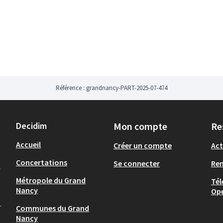
ue et respectueux des écosystèmes
.
parc de Renémont repose sur plusieurs
r à l'avenir,
hnique du ruisseau,
isseau,
Référence : grandnancy-PART-2025-07-474
escalier
,
Decidim
Mon compte
Re
Accueil
Créer un compte
Act
des
agrès
pour les enfants.
Concertations
Se connecter
Re
-
Métropole du Grand
Tél
Nancy
Op
.
Communes du Grand
Nancy