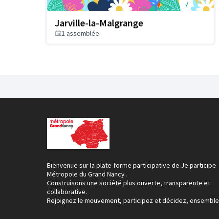
Bois deviendra un lieu
accessible, pédagogiq
Dans cet esprit, le schéma d'aménagement du 
Jarville-la-Malgrange
principes
:
1 assemblée
Améliorer la lisibilité
des entrées et l'accueil,
Diversifier les peuplements forestiers
, pense
Assurer l'intégration paysagère
de l'aire tec
Aménager une aire de détente
au bord du ru
Prévoir une aire d'accueil
pour les scolaires,
Sensibiliser
à la protection des oiseaux,
Remplacer
l'ensemble du
mobilier
ainsi que l'
Fermer
la limite sud du parc,
Créer une zone de détente
et de repos,
Installer une aire de pique-nique
ainsi que 
Bienvenue sur la plate-forme participative de Je participe 
Métropole du Grand Nancy .
Construisons une société plus ouverte, transparente et
collaborative.
Rejoignez le mouvement, participez et décidez, ensemble