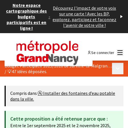
Notre espace
Découvrez l'impact de votre voix
cartographique des
sur une carte ! Avec les BP,
budgets
-
explorez, participez et façonnez
participatifs est en
l'avenir de votre ville !
ligne !
Menu
Se connecter
Budget Participatif 2025/2026 de Jarville-la-Malgrange
Menu p
/
💡47 idées déposées.
Compris dans
🚰 Installer des fontaines d’eau potable
dans la ville.
Cette proposition a été retenue parce que :
Entre le 1er septembre 2025 et le 2 novembre 2025,