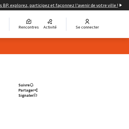
s BP, explorez, participez et façonnez l'avenir de votre ville !
Rencontres
Activité
Se connecter
Suivre
Partager
Signaler