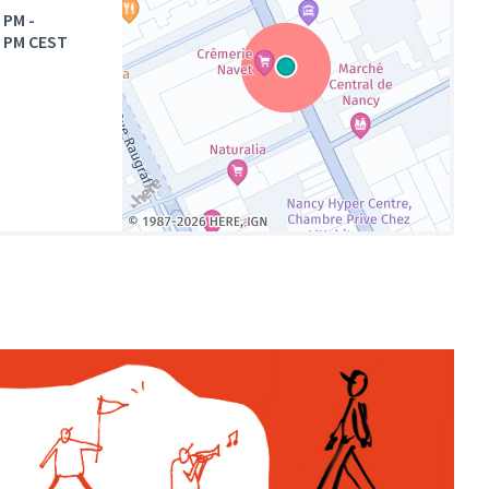
0 PM
-
0 PM CEST
(Lien externe)