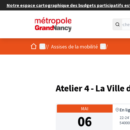
Notre espace cartographique des budgets participatifs est 
Accueil
Menu principal
Menu utilisat
/
/
Assises de la mobilité
/
Atelier 4 - La Vill
MAI
En li
06
22-24
54000