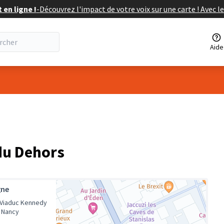
en ligne !
-
Découvrez l'impact de votre voix sur une carte ! Avec le
Aide
eur
e du Dehors
gne
 Viaduc Kennedy
 Nancy