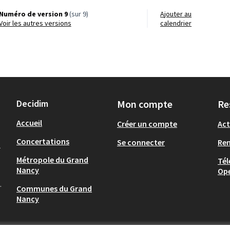
Numéro de version 9
(sur 9)
Ajouter au
voir les autres versions
calendrier
Decidim
Mon compte
Re
Accueil
Créer un compte
Act
Concertations
Se connecter
Re
-
Métropole du Grand
Tél
Nancy
Op
.
Communes du Grand
Nancy