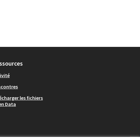
ssources
ivité
ncontres
écharger les fichiers
en Data