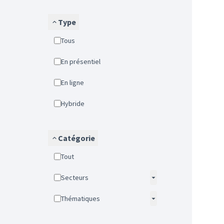
Type
Tous
En présentiel
En ligne
Hybride
Catégorie
Tout
Secteurs
Thématiques