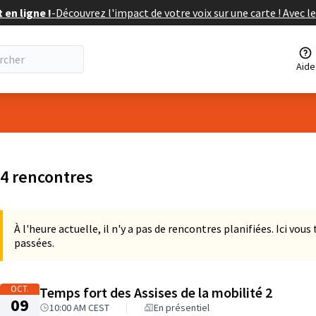
en ligne !
-
Découvrez l'impact de votre voix sur une carte ! Avec le
Aide
eur
 la carte
 suivant est une carte qui présente les éléments de cette page comm
4 rencontres
À l'heure actuelle, il n'y a pas de rencontres planifiées. Ici vou
passées.
OCT.
Temps fort des Assises de la mobilité 2
09
10:00 AM CEST
En présentiel