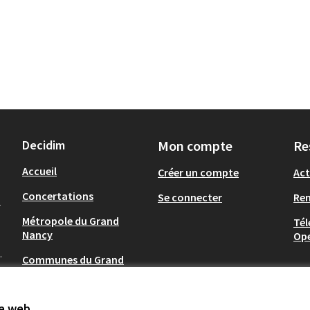
Decidim
Mon compte
Re
Accueil
Créer un compte
Act
Concertations
Se connecter
Re
-
Métropole du Grand
Tél
Nancy
Op
.
Communes du Grand
Nancy
te web