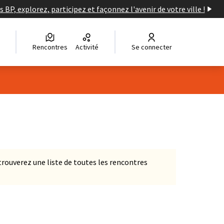
s BP, explorez, participez et façonnez l'avenir de votre ville !
Rencontres
Activité
Se connecter
Leaflet
|
©
OpenStreetMap
contributors
e des points de carte. L'élément peut être utilisé avec un lecteur
s trouverez une liste de toutes les rencontres