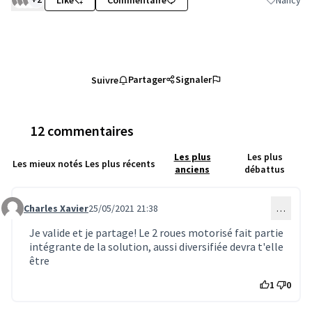
Like
Commentaire
Nancy
Filtrer les
Partager
Signaler
Suivre
12 commentaires
Les plus
Les plus
Les mieux notés
Les plus récents
anciens
débattus
Charles Xavier
25/05/2021 21:38
…
Commentaire 1504
Je valide et je partage! Le 2 roues motorisé fait partie
intégrante de la solution, aussi diversifiée devra t'elle
être
1
0