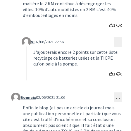
matière le 2 RM contribue à désengorger les
villes. 10% d'automobilistes en 2 RM c'est 40%
d'embouteillages en moins.
1
0
VI
02/06/2021 22:56
…
Commentaire 1578 (réponse au commentaire 1561)
J'ajouterais encore 2 points sur cette liste:
recyclage de batteries usées et la TICPE
qu'on paie à la pompe.
1
0
Bounaix
02/06/2021 21:06
…
Commentaire 1562 (réponse au commentaire 1554)
Enfin le blog (et pas un article du journal mais
une publication personnelle et partiale) que vous
citez est truffé d'incohérence et sa conclusion
absolument pas scientifique. Il fait état d'une
étude qui regroupe TOUS les 2 RM dans une même