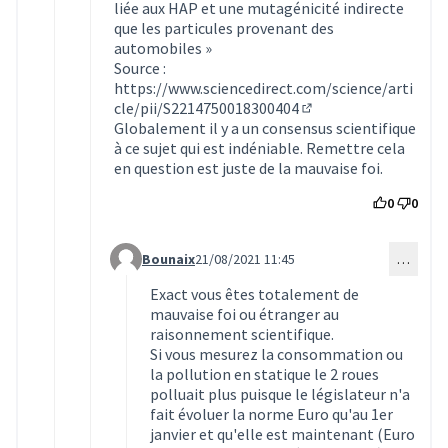
liée aux HAP et une mutagénicité indirecte
que les particules provenant des
automobiles »
Source :
https://www.sciencedirect.com/science/arti
cle/pii/S2214750018300404
(Lien externe)
Globalement il y a un consensus scientifique
à ce sujet qui est indéniable. Remettre cela
en question est juste de la mauvaise foi.
0
0
Bounaix
21/08/2021 11:45
…
Commentaire 1765 (réponse au commentaire 176
Exact vous êtes totalement de
mauvaise foi ou étranger au
raisonnement scientifique.
Si vous mesurez la consommation ou
la pollution en statique le 2 roues
polluait plus puisque le législateur n'a
fait évoluer la norme Euro qu'au 1er
janvier et qu'elle est maintenant (Euro