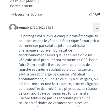
c'est leur plaisir...]
Cordialement.
0
0
Masquer la réponse
Bounaix
31/10/2021 17:35
…
Commentaire 1844 (réponse au commentaire 1835)
Je partage votre avis. A chaque problématique sa
solution et pas le vélo ou l'électrique à tout prix à
commencer par celui de jeter un véhicule
thermique encore en bon état de
fonctionnement alors que la fabrication d'un
véhicule neuf produit énormément de GES. Pour
faire 2 km en ville il est évident qu'un peu de
marche est même souhaitable pour la santé...
sauf si on est chargé de courses, s'il pleut
abondamment, s'il neige ou s'il y a du verglas, ou
s'il faut monter une forte pente, si on est âgé ou
qu'on souffre de problèmes physiques. Le réseau
de transports en commun est fondamental.
Encore faut-il ne pas les attendre plus d'une
heure en périodes de vacances scolaires, en