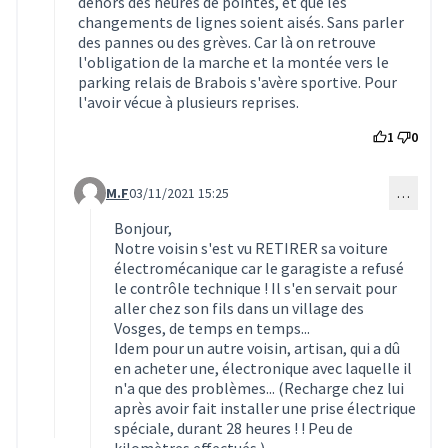
dehors des heures de pointes, et que les
changements de lignes soient aisés. Sans parler
des pannes ou des grèves. Car là on retrouve
l'obligation de la marche et la montée vers le
parking relais de Brabois s'avère sportive. Pour
l'avoir vécue à plusieurs reprises.
1
0
M.F
03/11/2021 15:25
…
Commentaire 1846 (réponse au commentaire 1844)
Bonjour,
Notre voisin s'est vu RETIRER sa voiture
électromécanique car le garagiste a refusé
le contrôle technique ! Il s'en servait pour
aller chez son fils dans un village des
Vosges, de temps en temps...
Idem pour un autre voisin, artisan, qui a dû
en acheter une, électronique avec laquelle il
n'a que des problèmes... (Recharge chez lui
après avoir fait installer une prise électrique
spéciale, durant 28 heures ! ! Peu de
kilomètres effectués.)