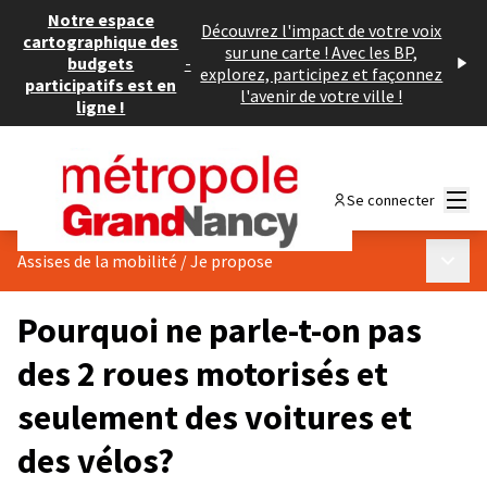
Notre espace
Découvrez l'impact de votre voix
cartographique des
sur une carte ! Avec les BP,
budgets
-
explorez, participez et façonnez
participatifs est en
l'avenir de votre ville !
ligne !
Menu
Se connecter
Menu p
Assises de la mobilité
/
Je propose
Pourquoi ne parle-t-on pas
des 2 roues motorisés et
seulement des voitures et
des vélos?