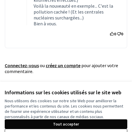
Voilà la nouveauté en exemple... C'est la
pollution cachée ! (Et les centrales
nucléaires surchargées...)
Bien à vous.
0
0
Connectez-vous
ou
créez un compte
pour ajouter votre
commentaire.
Référence : grandnancy-PROP-2021-05-1669
Informations sur les cookies utilisés sur le site web
Vérifiez l'empreinte numérique
Nous utilisons des cookies sur notre site Web pour améliorer la
performance et les contenus du site. Les cookies nous permettent
de fournir une expérience utilisateur et un contenu plus
Conditions d'utilisation
personnalisés à partir de nos canaux de médias sociaux.
Paramètres des cookies
Tout accepter