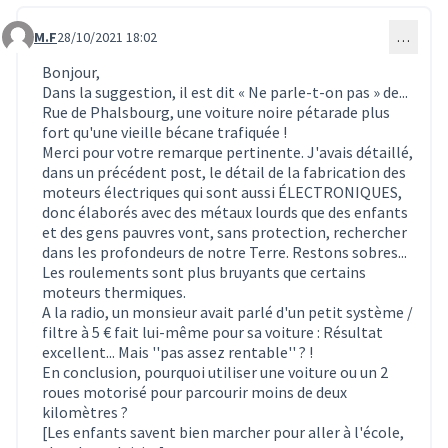
M.F
28/10/2021 18:02
…
Commentaire 1835
Bonjour,
Dans la suggestion, il est dit « Ne parle-t-on pas » de...
Rue de Phalsbourg, une voiture noire pétarade plus
fort qu'une vieille bécane trafiquée !
Merci pour votre remarque pertinente. J'avais détaillé,
dans un précédent post, le détail de la fabrication des
moteurs électriques qui sont aussi ÉLECTRONIQUES,
donc élaborés avec des métaux lourds que des enfants
et des gens pauvres vont, sans protection, rechercher
dans les profondeurs de notre Terre. Restons sobres...
Les roulements sont plus bruyants que certains
moteurs thermiques.
A la radio, un monsieur avait parlé d'un petit système /
filtre à 5 € fait lui-même pour sa voiture : Résultat
excellent... Mais ''pas assez rentable'' ? !
En conclusion, pourquoi utiliser une voiture ou un 2
roues motorisé pour parcourir moins de deux
kilomètres ?
[Les enfants savent bien marcher pour aller à l'école,