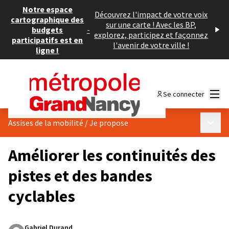
Notre espace
Découvrez l'impact de votre voix
cartographique des
sur une carte ! Avec les BP,
budgets
-
explorez, participez et façonnez
participatifs est en
l'avenir de votre ville !
ligne !
Menu
Se connecter
Menu p
Assises de la mobilité
/
Je propose
Améliorer les continuités des
pistes et des bandes
cyclables
Gabriel Durand