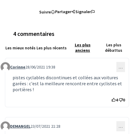
Partager
Signaler
Suivre
4 commentaires
Les plus
Les plus
Les mieux notés
Les plus récents
anciens
débattus
Corinne
28/06/2021 19:38
…
Commentaire 1633
pistes cyclables discontinues et collées aux voitures
garées : c'est la meilleure rencontre entre cyclistes et
portières !
4
0
DEMANGEL
23/07/2021 21:28
…
Commentaire 1731