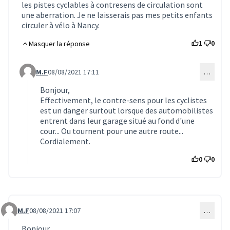
les pistes cyclables à contresens de circulation sont
une aberration. Je ne laisserais pas mes petits enfants
circuler à vélo à Nancy.
1
0
Masquer la réponse
M.F
08/08/2021 17:11
…
Commentaire 1742 (réponse au commentaire 1731)
Bonjour,
Effectivement, le contre-sens pour les cyclistes
est un danger surtout lorsque des automobilistes
entrent dans leur garage situé au fond d'une
cour... Ou tournent pour une autre route...
Cordialement.
0
0
M.F
08/08/2021 17:07
…
Commentaire 1741
Bonjour,