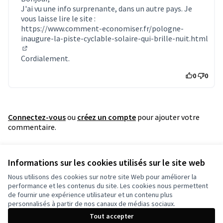
J'ai vu une info surprenante, dans un autre pays. Je
vous laisse lire le site :
https://www.comment-economiser.fr/pologne-
inaugure-la-piste-cyclable-solaire-qui-brille-nuit.html
(Lien externe)
Cordialement.
0
0
Connectez-vous
ou
créez un compte
pour ajouter votre
commentaire.
Référence : grandnancy-PROP-2021-06-1755
Informations sur les cookies utilisés sur le site web
Vérifiez l'empreinte numérique
Nous utilisons des cookies sur notre site Web pour améliorer la
performance et les contenus du site. Les cookies nous permettent
de fournir une expérience utilisateur et un contenu plus
Conditions d'utilisation
personnalisés à partir de nos canaux de médias sociaux.
Paramètres des cookies
Tout accepter