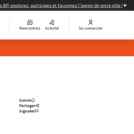
s BP, explorez, participez et façonnez l'avenir de votre ville !
Rencontres
Activité
Se connecter
Suivre
Partager
Signaler