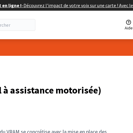
en ligne !
-
Découvrez l'impact de votre voix sur une carte ! Avec le
Aide
eur
l à assistance motorisée)
 du VRAM se concrétise avec la mise en place des