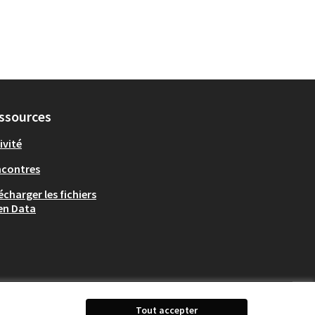
ssources
ivité
ncontres
écharger les fichiers
en Data
Tout accepter