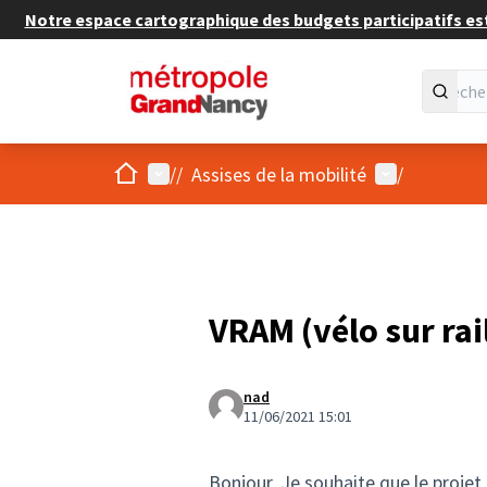
Notre espace cartographique des budgets participatifs est 
Accueil
Menu principal
Menu utilisat
/
/
Assises de la mobilité
/
VRAM (vélo sur rai
nad
11/06/2021 15:01
Bonjour, Je souhaite que le projet