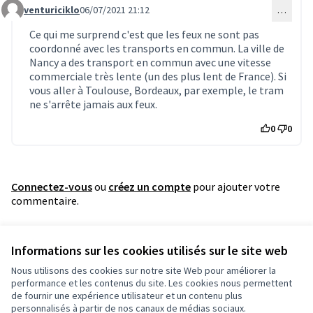
venturiciklo
06/07/2021 21:12
…
Commentaire 1711
Ce qui me surprend c'est que les feux ne sont pas
coordonné avec les transports en commun. La ville de
Nancy a des transport en commun avec une vitesse
commerciale très lente (un des plus lent de France). Si
vous aller à Toulouse, Bordeaux, par exemple, le tram
ne s'arrête jamais aux feux.
0
0
Connectez-vous
ou
créez un compte
pour ajouter votre
commentaire.
Référence : grandnancy-PROP-2021-06-1779
Informations sur les cookies utilisés sur le site web
Vérifiez l'empreinte numérique
Nous utilisons des cookies sur notre site Web pour améliorer la
performance et les contenus du site. Les cookies nous permettent
de fournir une expérience utilisateur et un contenu plus
Conditions d'utilisation
personnalisés à partir de nos canaux de médias sociaux.
Paramètres des cookies