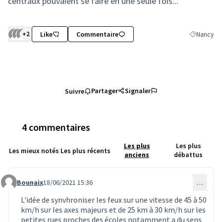
centraux pouvaient se faire en une seule fois...
+2
Like
Commentaire
Nancy
Filtrer les
Partager
Signaler
Suivre
4 commentaires
Les plus
Les plus
Les mieux notés
Les plus récents
anciens
débattus
Bounaix
18/06/2021 15:36
…
Commentaire 1615
L'idée de synvhroniser les feux sur une vitesse de 45 à 50
km/h sur les axes majeurs et de 25 km à 30 km/h sur les
petites rues proches des écoles notamment a du sens