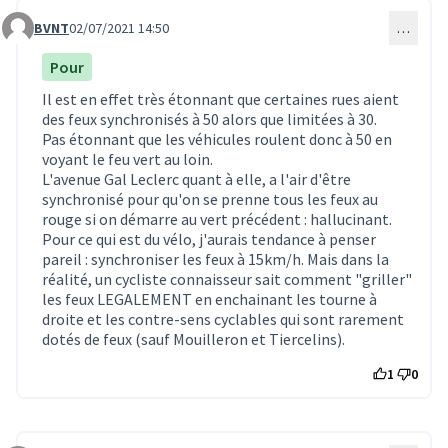
BVNT
02/07/2021 14:50
…
Commentaire 1684
Pour
Il est en effet très étonnant que certaines rues aient
des feux synchronisés à 50 alors que limitées à 30.
Pas étonnant que les véhicules roulent donc à 50 en
voyant le feu vert au loin.
L'avenue Gal Leclerc quant à elle, a l'air d'être
synchronisé pour qu'on se prenne tous les feux au
rouge si on démarre au vert précédent : hallucinant.
Pour ce qui est du vélo, j'aurais tendance à penser
pareil : synchroniser les feux à 15km/h. Mais dans la
réalité, un cycliste connaisseur sait comment "griller"
les feux LEGALEMENT en enchainant les tourne à
droite et les contre-sens cyclables qui sont rarement
dotés de feux (sauf Mouilleron et Tiercelins).
1
0