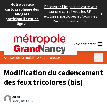
Notre espace
Découvrez l'impact de votre voix
cartographique des
sur une carte ! Avec les BP,
budgets
-
explorez, participez et façonnez
participatifs est en
l'avenir de votre ville !
ligne !
Menu
Se connecter
Menu p
Assises de la mobilité
/
Je propose
Modification du cadencement
des feux tricolores (bis)
00ced
16/06/2021 19:49