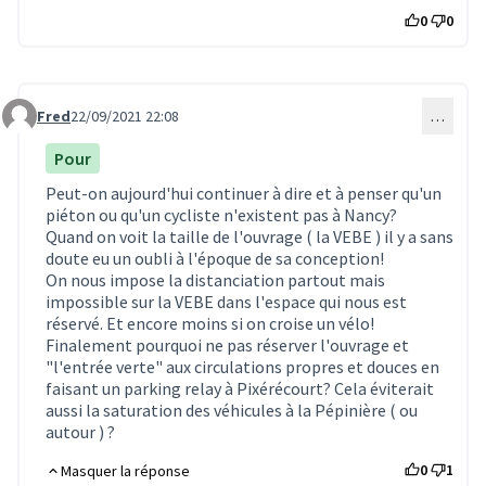
0
0
Fred
22/09/2021 22:08
…
Commentaire 1806
Pour
Peut-on aujourd'hui continuer à dire et à penser qu'un
piéton ou qu'un cycliste n'existent pas à Nancy?
Quand on voit la taille de l'ouvrage ( la VEBE ) il y a sans
doute eu un oubli à l'époque de sa conception!
On nous impose la distanciation partout mais
impossible sur la VEBE dans l'espace qui nous est
réservé. Et encore moins si on croise un vélo!
Finalement pourquoi ne pas réserver l'ouvrage et
"l'entrée verte" aux circulations propres et douces en
faisant un parking relay à Pixérécourt? Cela éviterait
aussi la saturation des véhicules à la Pépinière ( ou
autour ) ?
0
1
Masquer la réponse