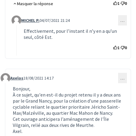
1
0
Masquer la réponse
MICHEL P.
04/07/2021 21:24
…
Commentaire 1697 (réponse au commentaire 1696)
Effectivement, pour l’instant il n’y en a qu’un
seul, côté Est.
1
0
Axelos
18/08/2021 14:17
…
Commentaire 1749
Bonjour,
À ce sujet, qu'en est-il du projet retenu il y a deux ans
par le Grand Nancy, pour la création d'une passerelle
cyclable reliant le quartier prioritaire Jéricho Saint-
Max/Malzéville, au quartier Mac Mahon de Nancy.
Cet ouvrage anticipera l’aménagement de l'Île
Vilgrain, relié aux deux rives de Meurthe.
Axel.