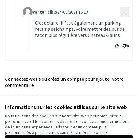
venturiciklo
24/09/2021 15:13
…
Commentaire 1808 (réponse au commentaire 1807)
C'est claire, il faut également un parking
relais à seichamps, voire mettre des bus de
façon plus régulière vers Chateau-Salins
0
0
Connectez-vous
ou
créez un compte
pour ajouter votre
commentaire.
Référence : grandnancy-PROP-2021-07-1807
Informations sur les cookies utilisés sur le site web
Vérifiez l'empreinte numérique
Nous utilisons des cookies sur notre site Web pour améliorer la
performance et les contenus du site. Les cookies nous permettent
de fournir une expérience utilisateur et un contenu plus
Conditions d'utilisation
personnalisés à partir de nos canaux de médias sociaux.
Paramètres des cookies