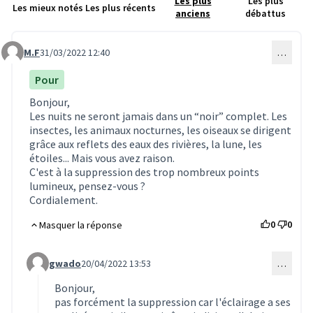
Les plus
Les plus
Les mieux notés
Les plus récents
anciens
débattus
M.F
31/03/2022 12:40
…
Commentaire 1981
Pour
Bonjour,
Les nuits ne seront jamais dans un “noir” complet. Les
insectes, les animaux nocturnes, les oiseaux se dirigent
grâce aux reflets des eaux des rivières, la lune, les
étoiles... Mais vous avez raison.
C'est à la suppression des trop nombreux points
lumineux, pensez-vous ?
Cordialement.
0
0
Masquer la réponse
gwado
20/04/2022 13:53
…
Commentaire 1982 (réponse au commentaire 1981)
Bonjour,
pas forcément la suppression car l'éclairage a ses