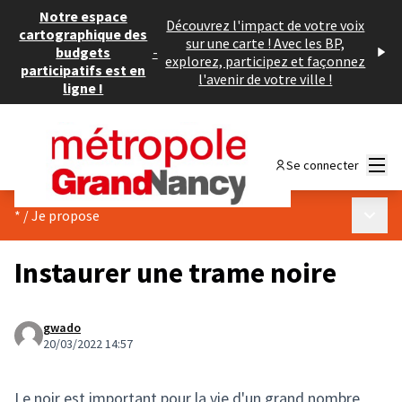
Notre espace
Découvrez l'impact de votre voix
cartographique des
sur une carte ! Avec les BP,
budgets
-
explorez, participez et façonnez
participatifs est en
l'avenir de votre ville !
ligne !
Menu
Se connecter
Menu p
*
/
Je propose
Instaurer une trame noire
gwado
20/03/2022 14:57
Le noir est important pour la vie d'un grand nombre