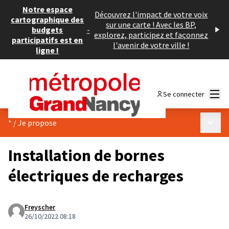
Notre espace
Découvrez l'impact de votre voix
cartographique des
sur une carte ! Avec les BP,
budgets
-
explorez, participez et façonnez
participatifs est en
l'avenir de votre ville !
ligne !
Menu
Se connecter
Menu p
*
/
Je propose
Installation de bornes
électriques de recharges
Freyscher
26/10/2022 08:18