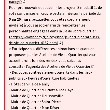
nancy.fr
(S'ouvre dans un nouvel onglet)
Pour promouvoir et soutenir les projets, 3 modalités de
vote sont mises en œuvre cette année sur la période du
5 au 20 mars
, auxquelles vous êtes cordialement
invité(e) à vous associer afin de rencontrer les
personnalités engagées dans la vie de votre quartier
(
https://www.nancy.fr/citoyenne/je-participe/ateliers-
de-vie-de-quartier-4162.html
) :
(Lien externe)
> Participez aux différentes animations de quartier
proposées par les Ateliers de Vie de Quartier qui vous
accueilleront lors des rendez-vous suivants :
consulter l’agenda des Ateliers de Vie de Quartier
(Lien exter
> Des votes sont également ouverts dans les lieux
publics aux heures d’ouverture habituelles :
- Hôtel de Ville de Nancy
- Mairie de Quartier du Plateau de Haye
- Mairie de Quartier Haussonville
- Mairie de Quartier Saint Pierre
- Mairie de Quartier Mon Désert