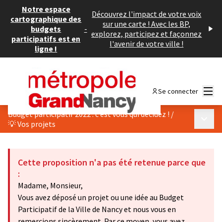
Notre espace
Découvrez l'impact de votre voix
cartographique des
sur une carte ! Avec les BP,
budgets
-
explorez, participez et façonnez
participatifs est en
l'avenir de votre ville !
ligne !
Menu
Se connecter
Budget participatif 2022 : c’est vous qui décidez !
/
Menu p
💡 Vos projets
Cette proposition n'a pas été retenue parce que
:
Madame, Monsieur,
Vous avez déposé un projet ou une idée au Budget
Participatif de la Ville de Nancy et nous vous en
remercions sincèrement. Par ce moyen, vous avez