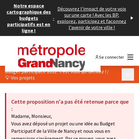
Notre espace
Découvrez l'impact de votre voix
cartographique des
sur une carte ! Avec les BP,
budgets
-
explorez, participez et façonnez
participatifs est en
l'avenir de votre ville !
ligne !
Menu
Se connecter
Budget participatif 2022 : c’est vous qui décidez !
/
Menu p
💡 Vos projets
Cette proposition n'a pas été retenue parce que
:
Madame, Monsieur,
Vous avez déposé un projet ou une idée au Budget
Participatif de la Ville de Nancy et nous vous en
remercions sincèrement. Par ce moyen, vous avez