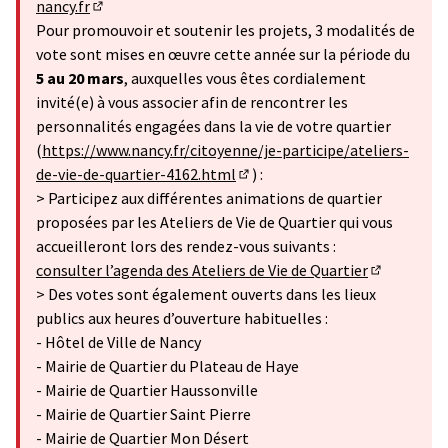
nancy.fr
(S'ouvre dans un nouvel onglet)
Pour promouvoir et soutenir les projets, 3 modalités de
vote sont mises en œuvre cette année sur la période du
5 au 20 mars
, auxquelles vous êtes cordialement
invité(e) à vous associer afin de rencontrer les
personnalités engagées dans la vie de votre quartier
(
https://www.nancy.fr/citoyenne/je-participe/ateliers-
de-vie-de-quartier-4162.html
) :
(Lien externe)
> Participez aux différentes animations de quartier
proposées par les Ateliers de Vie de Quartier qui vous
accueilleront lors des rendez-vous suivants :
consulter l’agenda des Ateliers de Vie de Quartier
(Lien exter
> Des votes sont également ouverts dans les lieux
publics aux heures d’ouverture habituelles :
- Hôtel de Ville de Nancy
- Mairie de Quartier du Plateau de Haye
- Mairie de Quartier Haussonville
- Mairie de Quartier Saint Pierre
- Mairie de Quartier Mon Désert