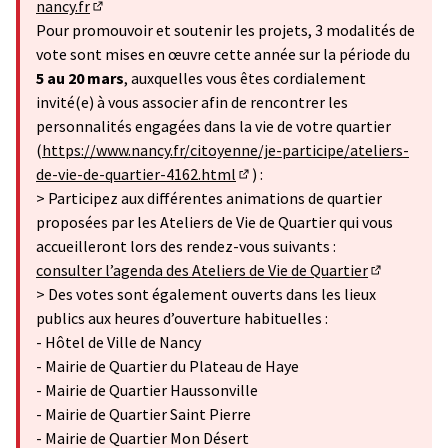
nancy.fr
(S'ouvre dans un nouvel onglet)
Pour promouvoir et soutenir les projets, 3 modalités de
vote sont mises en œuvre cette année sur la période du
5 au 20 mars
, auxquelles vous êtes cordialement
invité(e) à vous associer afin de rencontrer les
personnalités engagées dans la vie de votre quartier
(
https://www.nancy.fr/citoyenne/je-participe/ateliers-
de-vie-de-quartier-4162.html
) :
(Lien externe)
> Participez aux différentes animations de quartier
proposées par les Ateliers de Vie de Quartier qui vous
accueilleront lors des rendez-vous suivants :
consulter l’agenda des Ateliers de Vie de Quartier
(Lien exter
> Des votes sont également ouverts dans les lieux
publics aux heures d’ouverture habituelles :
- Hôtel de Ville de Nancy
- Mairie de Quartier du Plateau de Haye
- Mairie de Quartier Haussonville
- Mairie de Quartier Saint Pierre
- Mairie de Quartier Mon Désert