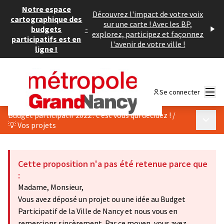
Notre espace
Découvrez l'impact de votre voix
cartographique des
sur une carte ! Avec les BP,
budgets
-
explorez, participez et façonnez
participatifs est en
l'avenir de votre ville !
ligne !
Menu
Se connecter
Budget participatif 2022 : c’est vous qui décidez !
/
Menu p
💡 Vos projets
Cette proposition n'a pas été retenue parce que
:
Madame, Monsieur,
Vous avez déposé un projet ou une idée au Budget
Participatif de la Ville de Nancy et nous vous en
remercions sincèrement. Par ce moyen, vous avez