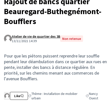
Rajout de bancs quartier
Beauregard-Buthegnémont-
Boufflers
Atelier de vie de quartier des 3B
Non retenue
13/11/2021 14:39
Pour que les piétons puissent reprendre leur souffle
pendant leur déambulation dans ce quartier aux rues en
pente, installer des bancs à distance régulière. En
priorité, sur les chemins menant aux commerces de
l'avenue Boufflers.
Thème : Installation de mobilier
Nancy
Like
Filtrer les résultats de la catégorie : Thème : Installatio
Filtrer les résult
urbain
Ouest