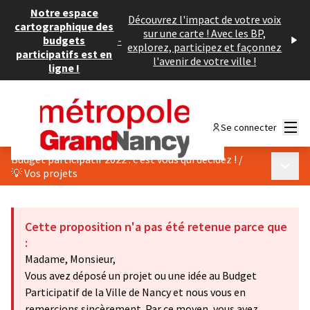
Notre espace
Découvrez l'impact de votre voix
cartographique des
sur une carte ! Avec les BP,
budgets
-
explorez, participez et façonnez
participatifs est en
l'avenir de votre ville !
ligne !
Menu
Se connecter
Budget participatif 2022 : c’est vous qui décidez !
/
Menu p
💡 Vos projets
Cette proposition n'a pas été retenue parce que
:
Madame, Monsieur,
Vous avez déposé un projet ou une idée au Budget
Participatif de la Ville de Nancy et nous vous en
remercions sincèrement. Par ce moyen, vous avez