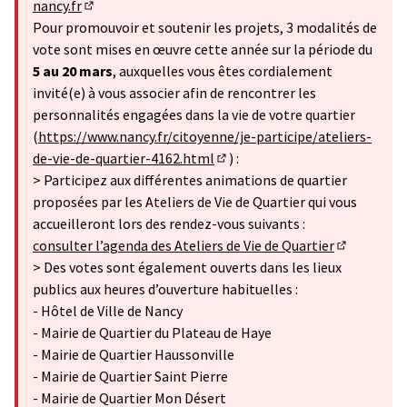
nancy.fr
(S'ouvre dans un nouvel onglet)
Pour promouvoir et soutenir les projets, 3 modalités de
vote sont mises en œuvre cette année sur la période du
5 au 20 mars
, auxquelles vous êtes cordialement
invité(e) à vous associer afin de rencontrer les
personnalités engagées dans la vie de votre quartier
(
https://www.nancy.fr/citoyenne/je-participe/ateliers-
de-vie-de-quartier-4162.html
) :
(Lien externe)
> Participez aux différentes animations de quartier
proposées par les Ateliers de Vie de Quartier qui vous
accueilleront lors des rendez-vous suivants :
consulter l’agenda des Ateliers de Vie de Quartier
(Lien exter
> Des votes sont également ouverts dans les lieux
publics aux heures d’ouverture habituelles :
- Hôtel de Ville de Nancy
- Mairie de Quartier du Plateau de Haye
- Mairie de Quartier Haussonville
- Mairie de Quartier Saint Pierre
- Mairie de Quartier Mon Désert