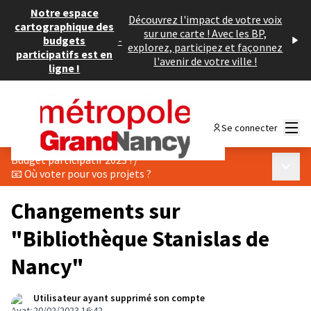
Notre espace
Découvrez l'impact de votre voix
cartographique des
sur une carte ! Avec les BP,
budgets
-
explorez, participez et façonnez
participatifs est en
l'avenir de votre ville !
ligne !
Menu
Se connecter
Budget participatif 2023 !
/
Menu p
📧 Où voter pour vos projets ?
Changements sur
"Bibliothèque Stanislas de
Nancy"
Utilisateur ayant supprimé son compte
20/02/2023 16:42