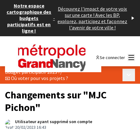
Notre espace
Découvrez l'impact de votre voix
cartographique des
sur une carte ! Avec les BP,
budgets
-
explorez, participez et façonnez
participatifs est en
l'avenir de votre ville !
ligne !
Menu
Se connecter
Budget participatif 2023 !
/
Menu p
📧 Où voter pour vos projets ?
Changements sur "MJC
Pichon"
Utilisateur ayant supprimé son compte
20/02/2023 16:43