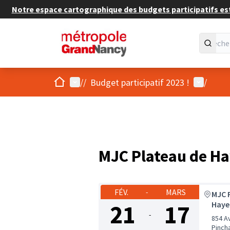
Notre espace cartographique des budgets participatifs est 
Accueil
Menu principal
Menu util
/
/
Budget participatif 2023 !
/
MJC Plateau de H
FÉV.
MARS
-
MJC 
21
17
Haye
-
854 A
Pinch