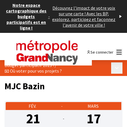
Notre espace
Découvrez l'impact de votre voix
cartographique des
sur une carte ! Avec les BP,
budgets
-
explorez, participez et façonnez
participatifs est en
l'avenir de votre ville !
ligne !
Menu
Se connecter
Budget participatif 2023 !
/
Menu p
📧 Où voter pour vos projets ?
MJC Bazin
FÉV.
MARS
-
21
17
-