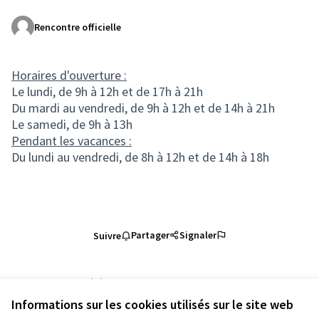
Rencontre officielle
(Lien externe)
Horaires d'ouverture :
Le lundi, de 9h à 12h et de 17h à 21h
Du mardi au vendredi, de 9h à 12h et de 14h à 21h
Le samedi, de 9h à 13h
Pendant les vacances :
Du lundi au vendredi, de 8h à 12h et de 14h à 18h
Partager
Signaler
Suivre
Référence : nancy-MEET-2023-02-290
Numéro de version 1
(sur 1)
voir les autres versions
Informations sur les cookies utilisés sur le site web
Ajouter au calendrier