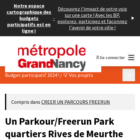
Notre espace
Découvrez l'impact de votre voix
cartographique des
sur une carte ! Avec les BP,
budgets
-
explorez, participez et façonnez
participatifs est en
l'avenir de votre ville !
ligne !
Menu
Se connecter
Menu p
Budget participatif 2024 !
/
💡 Vos projets
Compris dans
CREER UN PARCOURS FREERUN
Un Parkour/Freerun Park
quartiers Rives de Meurthe