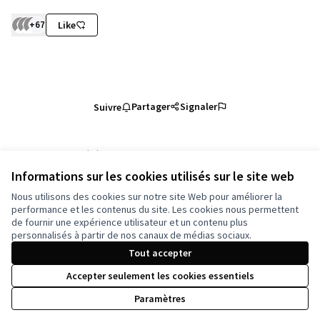
+67
Like
Partager
Signaler
Suivre
Référence : nancy-PROP-2023-10-2922
Numéro de version 1
(sur 1)
voir les autres versions
Informations sur les cookies utilisés sur le site web
Vérifiez l'empreinte numérique
Nous utilisons des cookies sur notre site Web pour améliorer la
performance et les contenus du site. Les cookies nous permettent
de fournir une expérience utilisateur et un contenu plus
Conditions d'utilisation
personnalisés à partir de nos canaux de médias sociaux.
Paramètres des cookies
Tout accepter
Accepter seulement les cookies essentiels
Licence Cre
(Lien extern
Paramètres
(Lien externe)
Site réalisé grâce au
logiciel libre Decidim
.
(Lien externe)