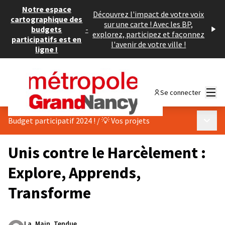
Notre espace
Découvrez l'impact de votre voix
cartographique des
sur une carte ! Avec les BP,
budgets
-
explorez, participez et façonnez
participatifs est en
l'avenir de votre ville !
ligne !
Menu
Se connecter
Menu p
Budget participatif 2024 !
/
💡 Vos projets
Unis contre le Harcèlement :
Explore, Apprends,
Transforme
La_Main_Tendue