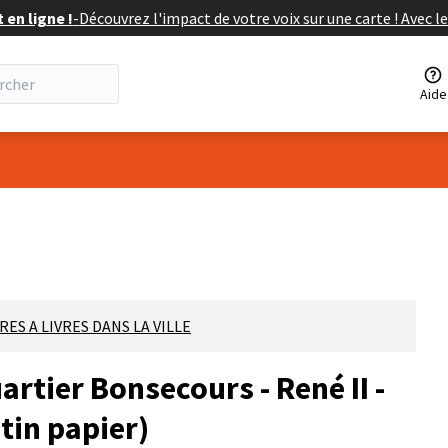
en ligne !
-
Découvrez l'impact de votre voix sur une carte ! Avec le
Aide
isateur
ES A LIVRES DANS LA VILLE
tier Bonsecours - René II -
etin papier)