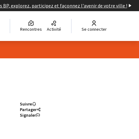
s BP, explorez, participez et façonnez l'avenir de votre ville !
Rencontres
Activité
Se connecter
Suivre
Partager
Signaler