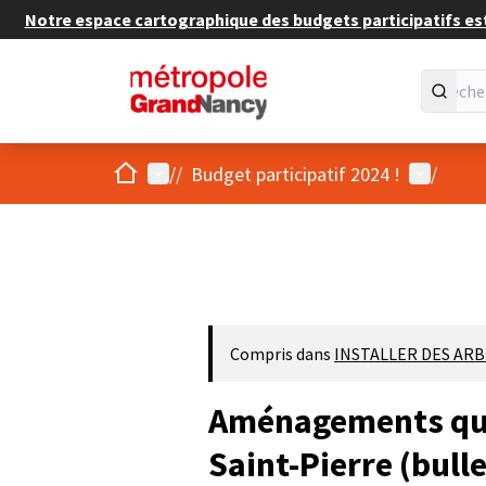
Notre espace cartographique des budgets participatifs est 
Accueil
Menu principal
Menu util
/
/
Budget participatif 2024 !
/
Compris dans
INSTALLER DES ARBR
Aménagements quar
Saint-Pierre (bull