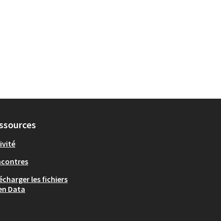
ssources
ivité
ncontres
écharger les fichiers
en Data