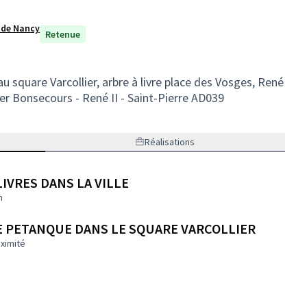
e de Nancy
Retenue
u square Varcollier, arbre à livre place des Vosges, René
tier Bonsecours - René II - Saint-Pierre AD039
Réalisations
LIVRES DANS LA VILLE
n
E PETANQUE DANS LE SQUARE VARCOLLIER
ximité