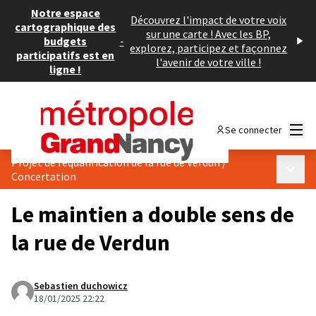
Notre espace
Découvrez l'impact de votre voix
cartographique des
sur une carte ! Avec les BP,
budgets
-
explorez, participez et façonnez
participatifs est en
l'avenir de votre ville !
ligne !
Menu
Se connecter
Projet de requalification de la rue de Verdun
/
Menu p
Concertation
Le maintien a double sens de
la rue de Verdun
Sebastien duchowicz
18/01/2025 22:22