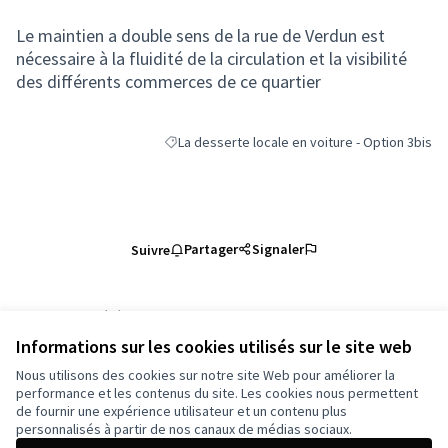
Le maintien a double sens de la rue de Verdun est
nécessaire à la fluidité de la circulation et la visibilité
des différents commerces de ce quartier
La desserte locale en voiture - Option 3bis
Filtrer les résultats de la catégorie : La dessert
Partager
Signaler
Suivre
Référence : grandnancy-PROP-2025-01-5508
Numéro de version 1
(sur 1)
voir les autres versions
Informations sur les cookies utilisés sur le site web
Vérifiez l'empreinte numérique
Nous utilisons des cookies sur notre site Web pour améliorer la
performance et les contenus du site. Les cookies nous permettent
de fournir une expérience utilisateur et un contenu plus
Conditions d'utilisation
personnalisés à partir de nos canaux de médias sociaux.
Paramètres des cookies