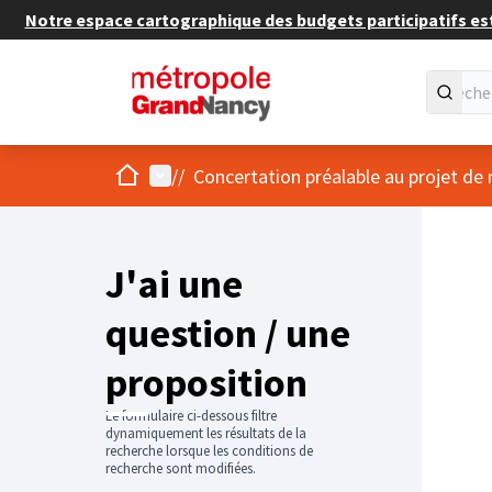
Notre espace cartographique des budgets participatifs est 
Accueil
Menu principal
/
/
Concertation préalable au projet de
J'ai une
question / une
proposition
Le formulaire ci-dessous filtre
dynamiquement les résultats de la
recherche lorsque les conditions de
recherche sont modifiées.