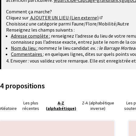
attention particulière.
jeparticipe-captage-grandnancy.gogoca
Comment ça marche?
Cliquez sur
AJOUTER UN LIEU (Lien externe)
(Lien externe)
Choisissez une catégorie parmi Faune/Flore/Mobilité/Autre
Renseignez les champs suivants :
Adresse complète :
renseignez l’adresse du lieu de votre rema
connaissez pas l’adresse exacte, entrez juste le nom de la 
Nom du lieu :
nommez le lieu candidat
ex. : le Barrage Mortea
Commentaires
: en quelques lignes, dites sur quels points v
4. Envoyer : vous validez votre remarque. Elle est enregistrée e
4 propositions
Les plus
A-Z
Z-A (alphabétique
Les p
Aléatoire
récentes
(alphabétique)
inverse)
soute