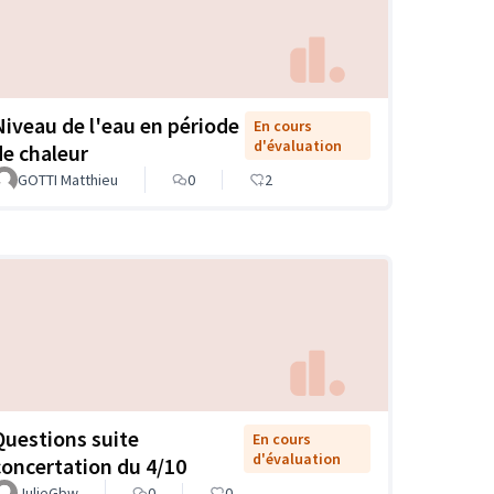
Niveau de l'eau en période
En cours
d'évaluation
de chaleur
GOTTI Matthieu
0
2
Questions suite
En cours
d'évaluation
concertation du 4/10
JulieGbw
0
0