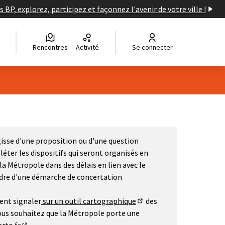
s BP, explorez, participez et façonnez l'avenir de votre ville !
Rencontres
Activité
Se connecter
agisse d'une proposition ou d'une question
éter les dispositifs qui seront organisés en
 la Métropole dans des délais en lien avec le
cadre d'une démarche de concertation
ent signaler
sur un outil cartographique
des
(Lien externe)
 vous souhaitez que la Métropole porte une