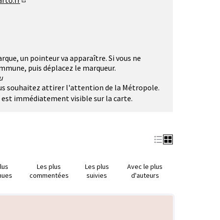
rto.fr
(Lien externe)
rque, un pointeur va apparaître. Si vous ne
commune, puis déplacez le marqueur.
u
ous souhaitez attirer l'attention de la Métropole.
t est immédiatement visible sur la carte.
lus
Les plus
Les plus
Avec le plus
nues
commentées
suivies
d'auteurs