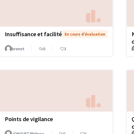
Insuffisance et facilité
En cours d'évaluation
brenot
0
3
Points de vigilance
JONQUET Philippe
0
0